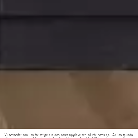
Vi använder cookies för att ge dig den bästa upplevelsen på vår hemsida. Du kan ta reda