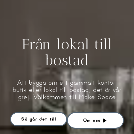
Från lokal till
bostad
Att bygga om ett gammalt kontor,
butik eller lokal till bostad, det är vår
grej! Välkommen till Make Space
Så går det till
Om oss