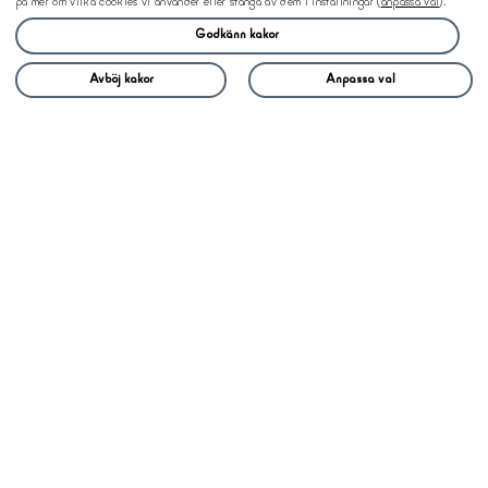
på mer om vilka cookies vi använder eller stänga av dem i inställningar (
anpassa val
).
Godkänn kakor
Avböj kakor
Anpassa val
Vi bygger om
lokaler till
bostäder
Vi köper råyta av Brf:er för att bygga
om till unika bostäder med fokus på